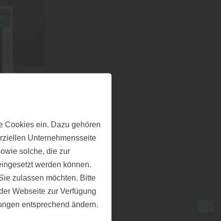
n
ielen
e Cookies ein. Dazu gehören
erziellen Unternehmensseite
individuelle
owie solche, die zur
ger
eingesetzt werden können.
tmosphäre
ie zulassen möchten. Bitte
f der Webseite zur Verfügung
sehr
llungen entsprechend ändern.
falls die