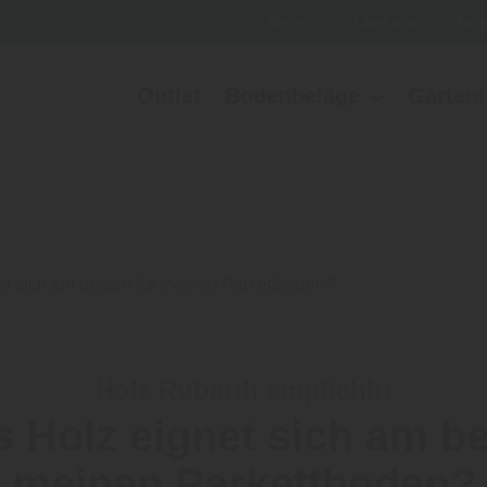
Service
Über uns
Auss
Outlet
Bodenbeläge
Garten
t sich am besten für meinen Parkettboden?
Holz Rubarth empfiehlt:
 Holz eignet sich am be
meinen Parkettboden?