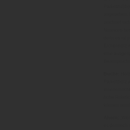
Parkettfußbö
angesehen. 
zeichnet sich
Nuancen her 
denn es ist 
Eichenholz w
eine ausgesp
Beanspruchu
Buche:
Holz
Parkettholz 
Inneneinrich
hohe Rohdich
können somit
Ahorn:
„Wenn
es dennoch s