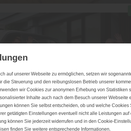
t kaufen: Welche Eigenschafte
llungen
en die unterschiedlichen Holzd
ch auf unserer Webseite zu ermöglichen, setzen wir sogenannt
ür die Steuerung und den reibungslosen Betrieb unserer komm
tboden ist ein einzigartiges Produkt und entfaltet dauerhaft die 
erwenden wir Cookies zur anonymen Erhebung von Statistiken s
zu verarbeiteten Holzwerkstoffes. Nicht zuletzt fühlt sich ein uri
sonalisierter Inhalte auch nach dem Besuch unserer Webseite 
n stets behaglich warm an und strahlt eine angenehme Rauma
ungen können Sie selbst entscheiden, ob und welche Cookies S
 man bei Holz Rubarth in Werl.
er getätigten Einstellungen eventuell nicht alle Leistungen au
 aus Werl: „Die gesamte Produktpalette des Parketthandels ist 
gung können Sie jederzeit widerrufen und in den Cookie-Einste
nd vielfältig. Solcherlei ansprechende Fertigparketts und gleich
isen
finden Sie weitere entsprechende Informationen.