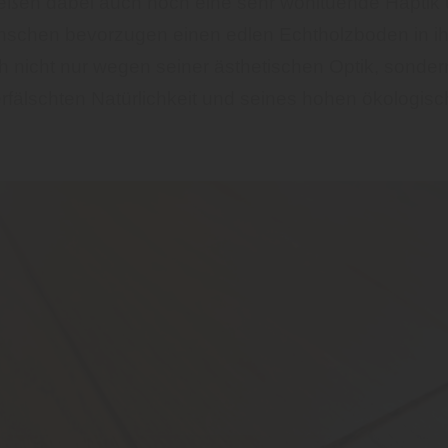
eßen dabei auch noch eine sehr wohltuende Haptik 
schen bevorzugen einen edlen Echtholzboden in i
 nicht nur wegen seiner ästhetischen Optik, sonder
rfälschten Natürlichkeit und seines hohen ökologis