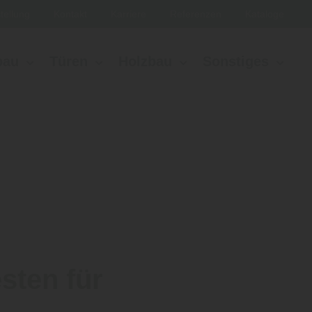
tellung
Kontakt
Karriere
Referenzen
Kataloge
bau
Türen
Holzbau
Sonstiges
sten für