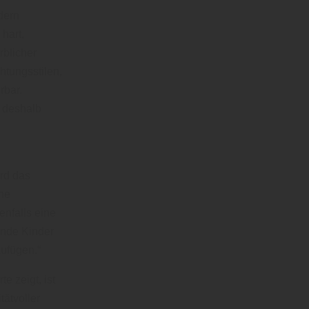
dern
hart,
rblicher
htungsstilen,
rbar.
 deshalb
rd das
ene
enfalls eine
ende Kinder
ufügen.“
e zeigt, ist
tätvoller