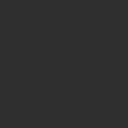
den wird Parkett aus Eichenholz unter den Fachleuten und Insi
Das Kernholz des Eichenbaumes ist ausgesprochen robust und 
 jedoch auch durch eine hohe Elastizität aus. Von der Vielfalt fa
passt das wertvolle Eichenholzparkett zu mannigfaltigen Einric
praktisch mit jedem räumlichen Ambiente hervorragend kombinie
eist außerdem eine ausgeprägte Rohdichte auf und ermöglicht
rochene Festigkeit des Parkettmaterials gegenüber starker
ng.“
 Rubarth weiter: „Wegen seines hellen farblichen Charakters wi
aus der in Mitteleuropa weit verbreiteten Buche für eine gedieg
tung oft vorgezogen. Gleichauf mit der Eiche hat Buchenholz eb
te und ist daher äußerst widerstandsfähig. Ausgelassen spiel
 einem Parkettboden aus solider Buche recht wenig Schaden z
gleich das Edelholz des Ahorns nur eine durchschnittliche Härt
ehr verschleißfest und formstabil. Darum ist Ahornholz als quali