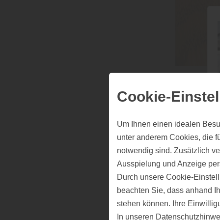
Parket
Cookie-Einste
zeichn
aus?
Um Ihnen einen idealen Besu
unter anderem Cookies, die f
„Jeder Parket
notwendig sind. Zusätzlich v
Note des hier
Ausspielung und Anzeige per
Schiffsbode
Durch unsere Cookie-Einstell
aus“, erfährt
beachten Sie, dass anhand Ihr
Holz Rubarth
stehen können. Ihre Einwilli
umfangreich u
In unseren
Datenschutzhinwe