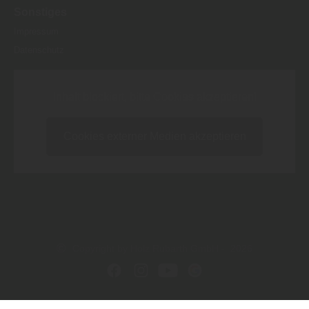
Sonstiges
Impressum
Datenschutz
Inhalt blockiert, bitte Cookies akzeptieren!
Cookies externer Medien akzeptieren
Copyright by Holz Rubarth GmbH - 2026