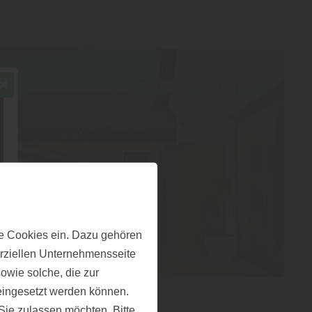
Terrasse testen
✓
e Cookies ein. Dazu gehören
erziellen Unternehmensseite
owie solche, die zur
eingesetzt werden können.
ie zulassen möchten. Bitte