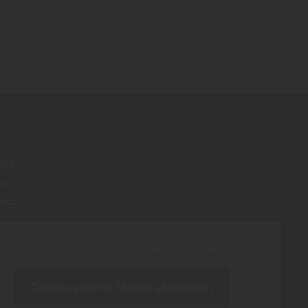
ges
sum
hutz
Inhalt blockiert, bitte Cookies akzeptieren!
Cookies externer Medien akzeptieren