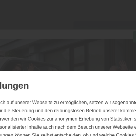
 sehen ob das Produkt in Ihr
llungen
ch auf unserer Webseite zu ermöglichen, setzen wir sogenannt
ür die Steuerung und den reibungslosen Betrieb unserer komm
erwenden wir Cookies zur anonymen Erhebung von Statistiken s
sonalisierter Inhalte auch nach dem Besuch unserer Webseite 
ungen können Sie selbst entscheiden, ob und welche Cookies S