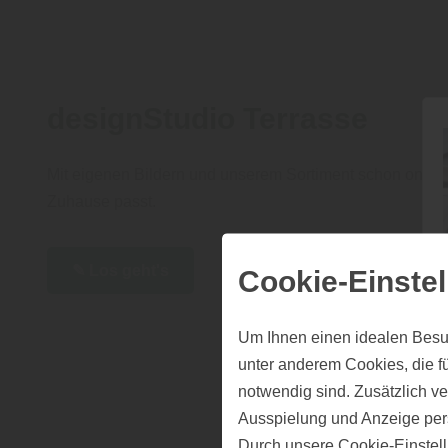
designStudio Terrasse
Mit eigenen Bildern und unserem Sortiment schon online
Zuhause passt.
✎ Los geht's
Cookie-Einste
Um Ihnen einen idealen Besu
unter anderem Cookies, die f
notwendig sind. Zusätzlich v
Ausspielung und Anzeige per
Durch unsere Cookie-Einstell