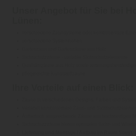
Unser Angebot für Sie bei
Ho
Lünen
:
verschiedene Zaunsysteme oder kombiniervare Einz
verschiedene Systemhöhen
Gartenzaun und Gartenzäune aus Holz
Sichtschutzzäune - variable Sichtschutzelemente
Qualitätszäune aus Holz sowie witterungsbeständig
pflegeleichte Kunststoffzäune
Ihre Vorteile auf einen Blick:
Zäune in verschiedenen Designs, Farben und System
Variabel kombinierbare Zaun- und Sichtschutzeleme
Ästhetisch ansprechende Zäune aus hochwertigen Ma
Sichtschutzzäune bieten optimalen Sicht- und Winds
Lieferung und Montage / Aufbau im Raum
Soest,