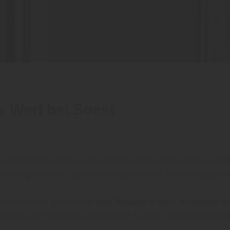
s Werl bei Soest
er Grundstücksabgrenzung sondern erfüllen heutzutage auch h
in breit gefächertes Sortiment an Garten- und Sichtschutzzäune
tengestaltung genutzt. Bei
Holz Rubarth in Werl im Dreieck 
mente und Tor variabel miteinander. Unsere Gartenzäune biet