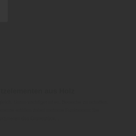
utzelementen aus Holz
eich. Umso wichtiger ist es, Bereiche zu schaffen,
mente erfüllen dabei mehrere Funktionen: Sie
rukturieren das Grundstück.…