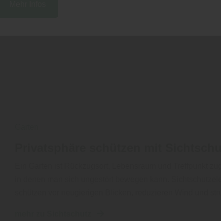
Mehr Infos
Garten
Privatsphäre schützen mit Sichtsch
Ein Garten ist Rückzugsort, Lebensraum und Treffpunkt zugl
in denen man sich ungestört bewegen kann. Sichtschutzele
schützen vor neugierigen Blicken, reduzieren Wind und st
mehr zu Sichtschutz