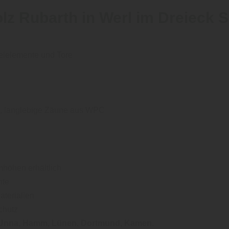
lz Rubarth in Werl im Dreieck 
elelemente und Tore
e, langlebige Zäune aus WPC
höhen erhältlich
nte
terialien
chutz
 Unna, Hamm, Lünen, Dortmund, Kamen
.