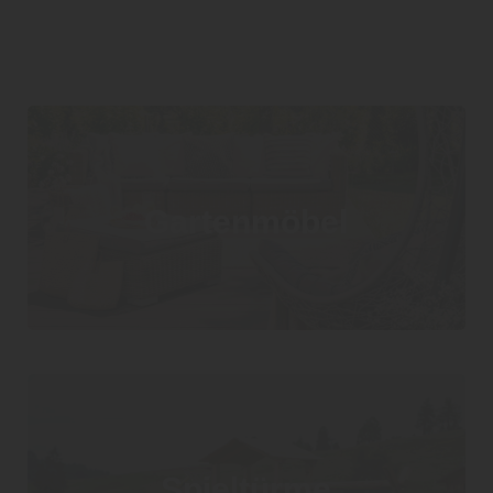
Gartenmöbel
Spieltürme