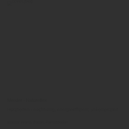
Meister - Natureflex
Holzboden - nachhaltig, energieeffizient, unkompliziert
Meister Werke
Boden
Parkettboden