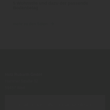
5 Wohnstile und dazu der passende
Bodenbelag
mehr zu den Stilen
Holz Rubarth GmbH
Hammer Straße 32
59457
Werl
Inhalt blockiert, bitte Cookies akzeptieren!