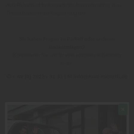
Holz Rubarth ist Ihr kompetenter Ansprechpartner zum
Thema Boden in der Region rund um .
Sie haben Fragen zu Parkett oder anderen
Bodenbelägen?
Kontaktieren Sie uns für eine kompetente Beratung
unter:
✆ + 49 (0) 2922 - 31 33 | ✉ info@holz-rubarth.de