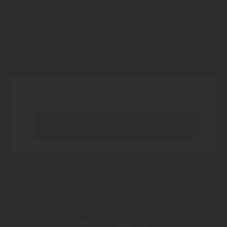
Sonstiges
Impressum
Datenschutz
Inhalt blockiert, bitte Cookies akzeptieren!
Cookies externer Medien akzeptieren
Copyright by Holz Rubarth GmbH - 2026