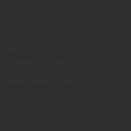
holzSpezi-Edition by HARO
HARO Parkett, Parkettboden, Schiffsboden,
Laminatboden, Designboden
holzSpezi by Haro
Boden
Parkettboden