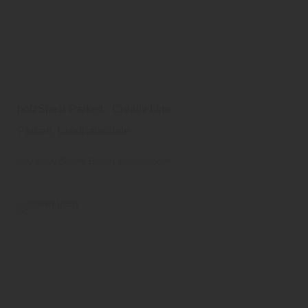
holzSpezi Parkett - Creativ Line
Parkett, Landhausdiele
holzSpezi Boden
Boden
Parkettboden