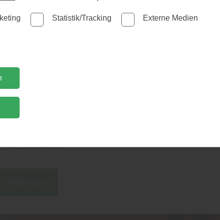
hause
keting
Statistik/Tracking
Externe Medien
Wir suchen Verstärkung!
sstellung
Lagermeister*in (m/w/d) in Vollzeit gesucht.
n
Du hast Erfahrung in Lager, Logistik oder Holzverarbeitung,
n
packst gerne mit an und behältst den Überblick? Dann werde
Teil des Teams von Holz Rubarth.
👉 Jetzt bewerben!
Mehr Infos