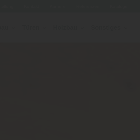
tellung
Kontakt
Karriere
Referenzen
Kataloge
bau
Türen
Holzbau
Sonstiges