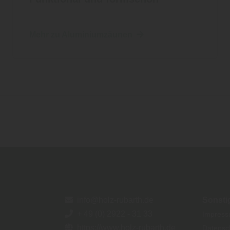
Mehr zu Aluminiumzäunen
info@holz-rubarth.de
Sonsti
+ 49 (0) 2922 - 31 33
Impres
https://www.holz-rubarth.de
Datensc