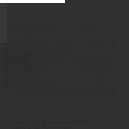
Garten
|
Farben
Holz, WPC & Kunststoff: So
gelingt der Terrassen-