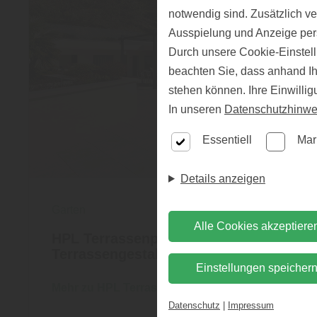
notwendig sind. Zusätzlich v
Ausspielung und Anzeige per
Durch unsere Cookie-Einstell
beachten Sie, dass anhand Ihr
stehen können. Ihre Einwilli
In unseren
Datenschutzhinwe
Essentiell
Mar
Details anzeigen
Garten
Alle Cookies akzeptiere
HPL Terrassenplatten – moderne
Terrassengestaltung
Einstellungen speicher
Mehr zu HPL Terrassen
Datenschutz
|
Impressum