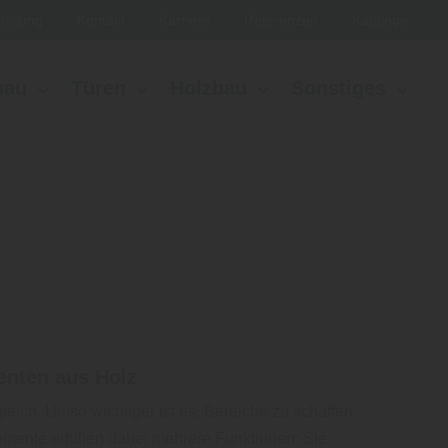
tellung
Kontakt
Karriere
Referenzen
Kataloge
bau
Türen
Holzbau
Sonstiges
enten aus Holz
eich. Umso wichtiger ist es, Bereiche zu schaffen,
mente erfüllen dabei mehrere Funktionen: Sie