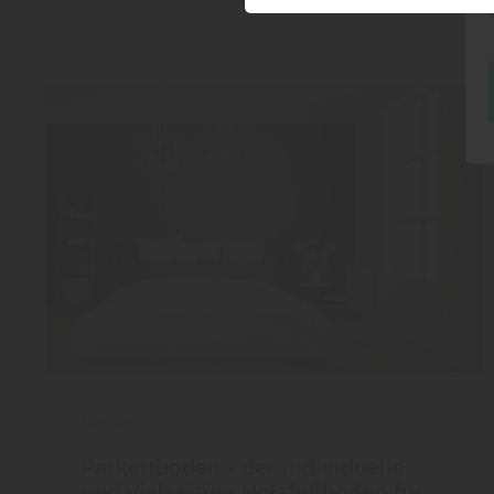
Boden
Parkettboden - der individuelle
und vielseitige Holzfußboden für