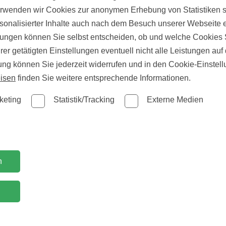
erwenden wir Cookies zur anonymen Erhebung von Statistiken s
sonalisierter Inhalte auch nach dem Besuch unserer Webseite 
ungen können Sie selbst entscheiden, ob und welche Cookies S
er getätigten Einstellungen eventuell nicht alle Leistungen au
gung können Sie jederzeit widerrufen und in den Cookie-Einste
isen
finden Sie weitere entsprechende Informationen.
keting
Statistik/Tracking
Externe Medien
Wir suchen Verstärkung!
Garten
Lagermeister*in (m/w/d) in Vollzeit gesucht.
n
Massive Terrassenüberdachung
vs. Markise was passt zu mir?
Du hast Erfahrung in Lager, Logistik oder Holzverarbeitung,
n
packst gerne mit an und behältst den Überblick? Dann werde
Mehr erfahren
Teil des Teams von Holz Rubarth.