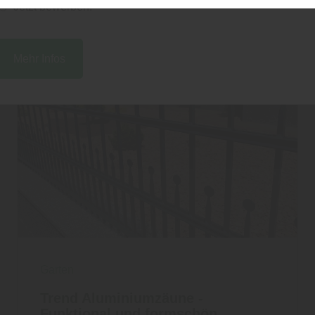
👉 Jetzt bewerben!
Mehr Infos
Garten
Trend Aluminiumzäune -
Funktional und formschön