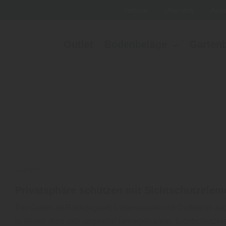
Service
Über uns
Auss
Outlet
Bodenbeläge
Garten
Garten
Privatsphäre schützen mit Sichtschutzelem
Ein Garten ist Rückzugsort, Lebensraum und Treffpunkt zugl
in denen man sich ungestört bewegen kann. Sichtschutzele