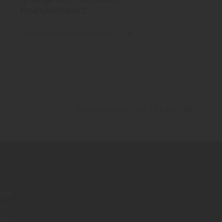
Frühjahrsputz
Wie Sie Ihre Holzterrasse ...
Kampagnen 145 bis 153 von 158
ges
sum
hutz