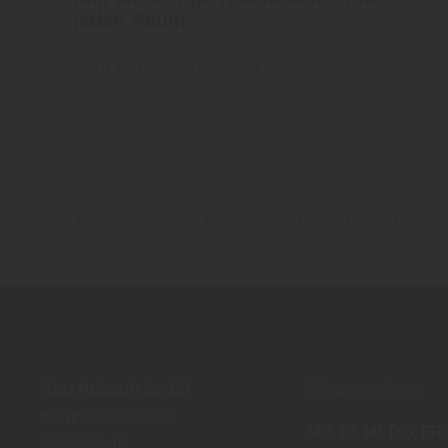
jeden Raum
Mehr zu Parkettboden
...
14
15
16
17
18
Holz Rubarth GmbH
Öffnungszeiten:
Hammer Straße 32
MO
DI
MI
DO
FR
59457
Werl