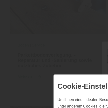
Boden
|
Service
Parkettbodenverlegung, -
Reparatur und -Sanierung sowie
nützliches Zubehör
Mehr zu ...
Cookie-Einste
Um Ihnen einen idealen Besu
unter anderem Cookies, die f