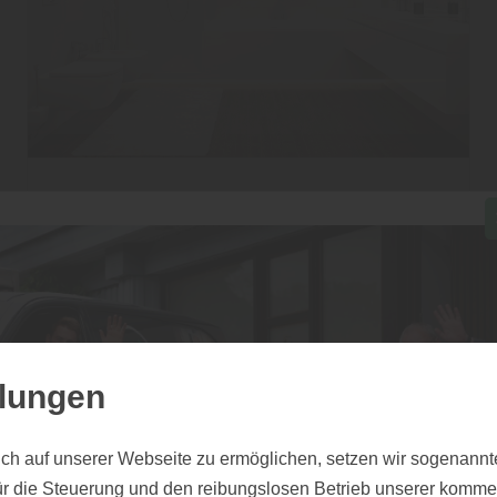
Boden
Holz im Badezimmer: Mehr
Wohnqualität, mehr Chic
Mehr zu Holz im ...
llungen
ch auf unserer Webseite zu ermöglichen, setzen wir sogenannt
ür die Steuerung und den reibungslosen Betrieb unserer komm