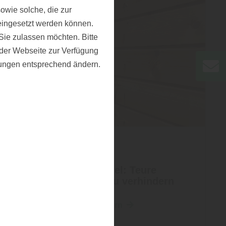
owie solche, die zur
eingesetzt werden können.
ie zulassen möchten. Bitte
f der Webseite zur Verfügung
llungen entsprechend ändern.
Holzbau
Schutz vor Schimmel: Teure
Schäden im Holzbau verhindern
Teure Schäden verhindern